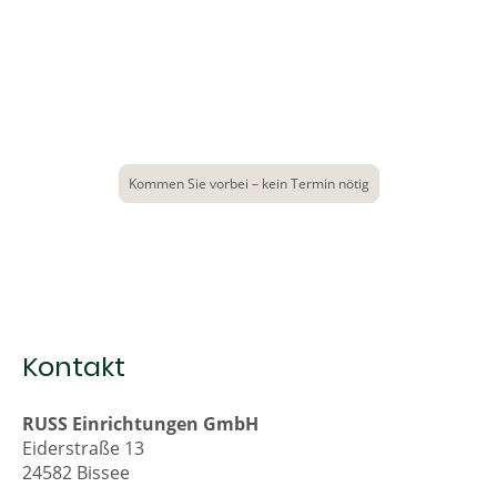
starten
Besuchen Sie uns auf dem Hof Bissee und lassen Sie
sich von unserer Auswahl inspirieren – wir nehmen
uns Zeit für Sie.
Kommen Sie vorbei – kein Termin nötig
Kontakt
RUSS Einrichtungen GmbH
Eiderstraße 13
24582 Bissee