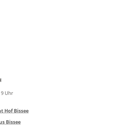
H
 19 Uhr
t Hof Bissee
us Bissee