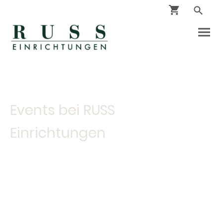
Events bei RUSS
Einrichtungen
Bei RUSS Einrichtungen auf dem Hof Bissee gibt es
zweimal im Jahr etwas Besonderes: einen geselligen
Sommerabend und den Auftakt in die Adventszeit.
Beide Events sind eine Einladung – zum Stöbern,
Genießen und Wiedersehen.