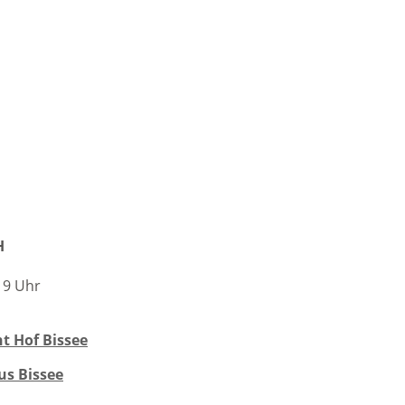
H
 19 Uhr
t Hof Bissee
us Bissee