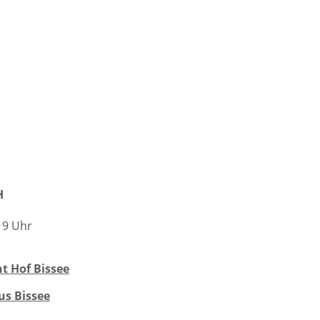
H
 19 Uhr
t Hof Bissee
us Bissee