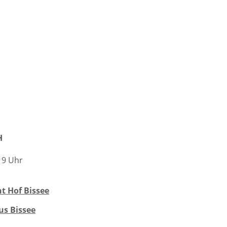
H
 19 Uhr
t Hof Bissee
us Bissee